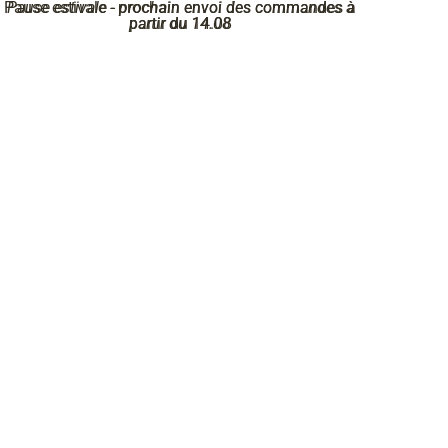
Pause estivale - prochain envoi des commandes à
Pause estivale - prochain envoi des commandes à
partir du 14.08
partir du 14.08