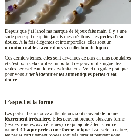
BIJ
Depuis que j’ai lancé ma marque de bijoux faits main, il y a une
sorte perle qui ne quitte jamais mes créations : les
perles d’eau
douce
. A la fois élégantes et intemporelles, elles sont un
incontournable à avoir dans sa collection de bijoux
.
Ces derniers temps, elles sont devenues de plus en plus populaires
et c’est pour cela qu’il est important de pouvoir distinguer les
vraies perles d’eau douce des imitations. Voici un guide pratique
pour vous aider à
identifier les authentiques perles d’eau
douce
.
L’aspect et la forme
Les perles d’eau douce authentiques sont souvent de
forme
légèrement irrégulière
. Elles peuvent prendre plusieurs forme
(ovales, rondes, asymétriques), ce qui ajoute à leur charme
naturel.
Chaque perle a une forme unique
. Issues de la nature,
les perles parfaitement rondes sont très rares et peuvent vous