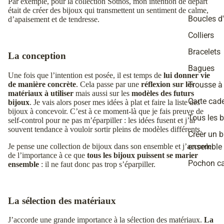
Par exemple, pour la
collection Sötnos
, mon intention de départ
était de créer des bijoux qui transmettent un sentiment de calme,
Boucles d'
d’apaisement et de tendresse.
Colliers
Bracelets
La conception
Bagues
Une fois que l’intention est posée, il est temps de
lui donner vie
de manière concrète
. Cela passe par une
réflexion sur les
Trousse à
matériaux à utiliser
mais aussi sur les
modèles des futurs
Carte cad
bijoux
. Je vais alors poser mes idées à plat et faire la liste des
bijoux à concevoir. C’est à ce moment-là que je fais preuve de
Tous les b
self-control pour ne pas m’éparpiller : les idées fusent et j’ai
souvent tendance à vouloir sortir pleins de modèles différents.
Créer un b
Je pense une collection de bijoux dans son ensemble et j’accorde
ensemble
de l’importance à ce que
tous les bijoux puissent se marier
Pochon c
ensemble
: il ne faut donc pas trop s’éparpiller.
La sélection des matériaux
J’accorde une grande importance à la sélection des matériaux.
La