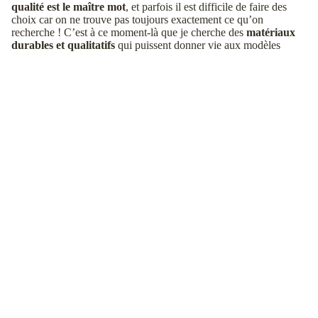
qualité est le maître mot
, et parfois il est difficile de faire des
choix car on ne trouve pas toujours exactement ce qu’on
recherche ! C’est à ce moment-là que je cherche des
matériaux
durables et qualitatifs
qui puissent donner vie aux modèles
imaginés.
Dans la plupart de mes collections de bijoux, vous retrouverez de
l’
acier inoxydable
, des
perles d’eau douce
ou encore des
perles
semi-précieuses
. J’adore travailler avec des perles naturelles car
elles allient qualité, beauté et durabilité.
La fabrication
Une fois les matériaux sélectionnés, place à la fabrication ! C’est à
ce moment-là que je vois ce qui fonctionne et ce qui mérite d’être
ajusté.
Chaque bijou est fabriqué à la main de manière
artisanale dans mon atelier
: j’assemble les chaînes, les perles,
les apprêts pour créer de jolis bijoux. C’est l’étape que je préfère
car c’est à ce moment précis que je peux vraiment
donner vie à
la collection
.
Je teste de nouvelles techniques de fabrication de bijoux, je
m’amuse avec les matériaux et c’est très satisfaisant de
voir ses