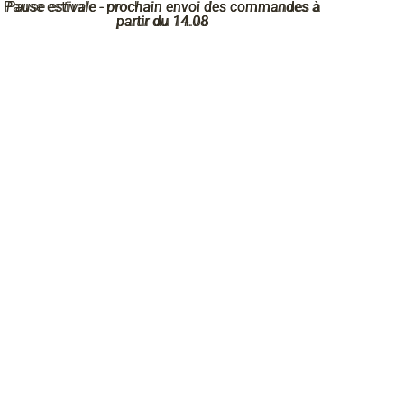
Pause estivale - prochain envoi des commandes à
Pause estivale - prochain envoi des commandes à
partir du 14.08
partir du 14.08